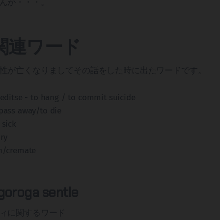
んが・・・。
ho関連ワード
性が亡くなりましてその話をした時に出たワードです。
aleditse - to hang / to commit suicide
 pass away/to die
 sick
ury
rn/cremate
goroga sentle
ィに関するワード