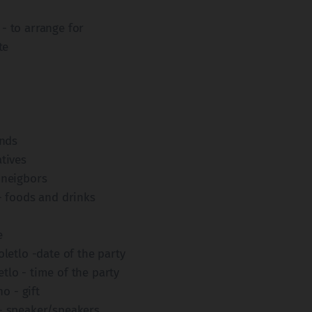
- to arrange for
te
ends
atives
 neigbors
 - foods and drinks
e
oletlo -date of the party
tlo - time of the party
 - gift
- speaker/speakers