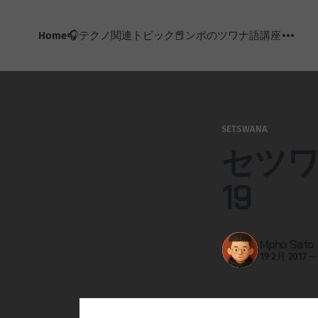
Home
🎧テクノ関連トピック
📕ンポのツワナ語講座
SETSWANA
セツワ
19
Mpho Sato
19 2月 2017
—