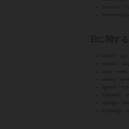
simolola - to
Dumelang ba
日に関する
letsati - day
malatsi - da
beke - week
dibeke - we
kgwedi - mo
dikgwedi - 
ngwaga - ye
dingwaga - 