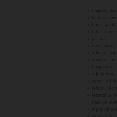
baakanyetsa 
laletsa - invi
bua - speak
bina - dance
ja - eat
nwa - drink
ditsala - fri
masika - rel
baagisanyi -
dijo le dino
seno - drink
lefelo - plac
letsatsi la m
nako ya mole
mpho/dimpho
sebui/dibui 