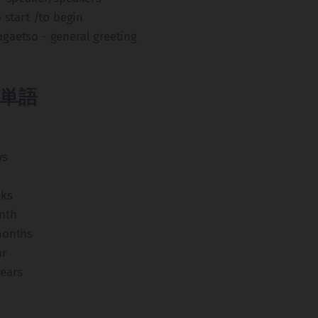
 start /to begin
gaetso - general greeting
単語
ys
eks
nth
months
ar
years