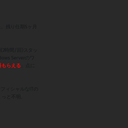
た。残り任期5ヶ月
2時間/回)スタッ
s Serverのワ
料もらえる
」点に
フィシャルなITの
ょっと不明。