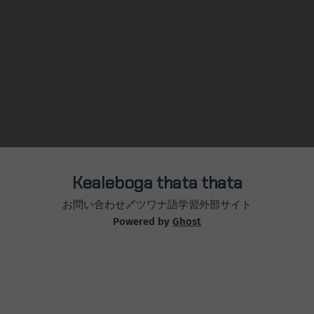
思います。 チキンもそこそこ安いと思いますが、卵は若干
高め18個で250円前後です。こちらの卵はやっぱり火をよく
通したほうがいいですね。 野菜は南アからの輸入が多いた
めあまり安くはありませんが、マッシュルームなんかは日本
よりずいぶん安く、マッシュルーム好きにはたまりません。
外食は高いところから安いところまでありますが、テイクア
ウトできるようなローカルのものは300円から400円でしょう
か。中華やちょっと良いバーガーなどは600円とかからでそ
こそこの値段します。
Kealeboga thata thata
お問い合わせ
🔗ツワナ語学習外部サイト
Powered by
Ghost