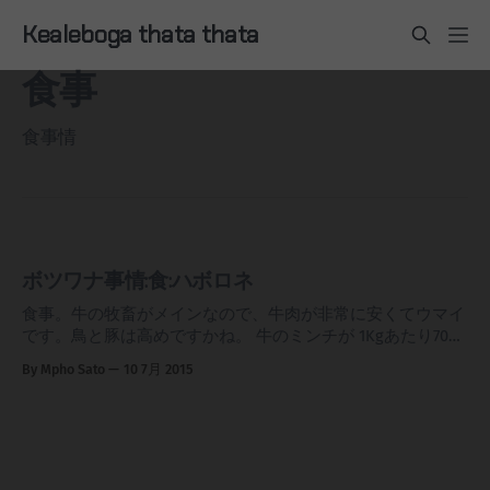
Kealeboga thata thata
食事
食事情
ボツワナ事情:食:ハボロネ
食事。牛の牧畜がメインなので、牛肉が非常に安くてウマイ
です。鳥と豚は高めですかね。 牛のミンチが 1Kgあたり700
円ぐらい。食パン的なのは600gの食パンが80円ぐらい。写真
By Mpho Sato
10 7月 2015
のチーズロールが120円ぐらいです。 基本的にどれもウマイ
です。普通の洋食の味で、アジアのような独特の風味は感じ
られません。 ボツワナのフードでしばしば「パニ」という
芋虫が紹介されることが多いですがスーパーや、飲食店で売
ってるのは見たことがありません。日本の「蜂の子」「イナ
ゴ」みたいな感覚なのでしょうか。そのうち食べてみたいと