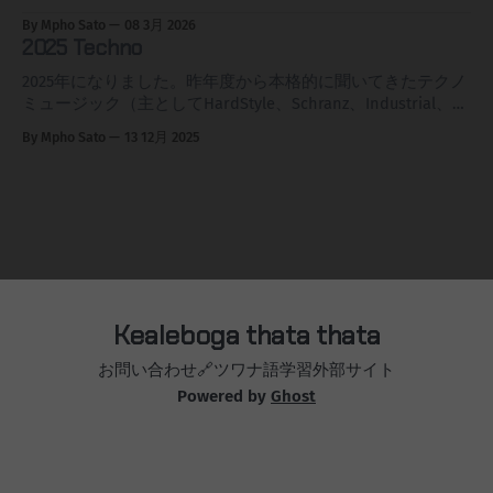
なり明確になってきたので傾向としてはシュランツ、ハード
が嫌いで無下にされた)、ほんでなんとなく聞き覚えあると
の大好きなCLOUDYを始めとするAdrenalineチームですな。
By Mpho Sato
08 3月 2026
コア、インダストリアルが上がってきそうな予感。そして、
いうか懐かしい感じもするのは、SoundCloudの紹介みたい
去年からちょいちょい名前を目にしていたのですが機会がな
2025 Techno
今年も新しい私の知らないDJとの出会いを期待しますぞ。
なとこにあるように、ユーロトランスのようなシンセも入っ
く、今年のCLOUDY ANLでF2Fのお相手の一人がKUKOでし
DIE LISTE 2026 Openinng * Noise Not War+++ こないだ聞いた
ているからか、おっさんには懐かしい音になるのかもしれま
た。いやーぁ、イイ！タイプとしてはAzyr君タイプなのです
2025年になりました。昨年度から本格的に聞いてきたテクノ
けど良かったので再度 * J
せん。2025年から活動し始めたまだ若いDJです、荒削りな部
が、なんかわからんけど見た目というかイカツそうなのにシ
ミュージック（主としてHardStyle、Schranz、Industrial、
分もあるかもしれませんが、今どきらしいアイコニックな感
ャイな感じもするのがいいんですね。この人も、めちゃめち
Dark）、このページに聞いてきたアーティストをリストして
By Mpho Sato
13 12月 2025
じと選曲のセンスに未来を感じます。時々、自分の娘を見て
ゃ「演っててウレシー！タノシー！」とういうのが伝わって
きました。本年度も継続して追いかけていこうと思います
る気分になってしまうのがちょっと不思議ですが、実際我が
きて、ええ感じなんですな。 2025年のFazemag読者投票で
が、2025年に聞いたアーティストはこのページに新たに追記
長女と同じぐらいの年齢でしょうなぁ。※後に聞いたらさす
Breakthrougアーティストに選ばれました。 2026年の8月に
していきます。 2024年のリストに掲載済みのアーティスト
がに長女より年上でした。そろそろアーティストの両親より
KarlsruheでもAll DAY LONGやるんですが、ちょっと行けなさ
で2025年に改めて聞いたものであっても、改めてこのページ
ワシのほうが年
そうです。
に追記してその時のハマり度を（＋）で改めて表す予定で
す。複数回聞いたものはそれぞれの回ごとの評価にしよか
な。去年1年聞いて好みが変わったり、アーティストのスタ
イルが変化していたりするかもしれませんしね。それでは本
年度もよろしくお願いします。あくまで、その時の「瞬間お
Kealeboga thata thata
気に入り風速」です、会場や人々の雰囲気もコミコミです。
Die Liste 2025 * Fjusha * + * ++ Teletec Showcase * Shlømo ++ *
お問い合わせ
🔗ツワナ語学習外部サイト
AZYR++++ * アジールくん。去年から名前はちょいちょい見か
Powered by
Ghost
けたけどやっと聞けた。かなりよ