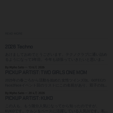
READ MORE
2026 Techno
あけましておめでとうございます。テクノクラブに通い詰め
るようになって3年目。今年も頑張っていきたいと思いま
す。まず、私の近所のクラブGOTEC CLUBですがドイツの電
By Mpho Sato
13 6月 2026
子音楽、クラブカルチャー、ライフスタイルに関する専門誌
PICKUP ARTIST: TWO GIRLS ONE MOM
FAZEmagの2025年度の読者投票でめでたく1位(CLUB
NATIONAL部門)獲得しました。めでたい。 ランキングを見る
2025年の春ごろから活動を始めた女性ツインズDJ。GOTECの
と10位にもう一つカールスルーエの新し目のC2 OSTがランク
Face2Faceイベント回のリストにこの名前があり、双子のDJっ
イン、テクノクラブと言えばベルリンというイメージですが
てアイコニックやなと思ったところが私にとっての始まりで
By Mpho Sato
20 4月 2026
ベルリンのはるか対角線上のKAも見逃せませんぞ！ローカル
す。それで調べるとYoutubeなんかにもPolyamorやLet him
PICKUP ARTIST: KUKO
ニュースサイトでも取り上げられました。 というわけで、
cookなんかの動画があり、キャッキャしてていい感じですな
2026年の聞いたDJインプレッションページを今年も自分のメ
ぁ。 セットの内容はハードトランス、ハードグルーヴな感
この人も、もう随分人気になってから知ったのですが、
モとして記録したいと思います。この3年で自分の好みがか
じで友人に言わせたら"ハッピー系"(余談だが彼はハッピー系
KUKOです。ケルンをベースに活躍している人気DJです。私