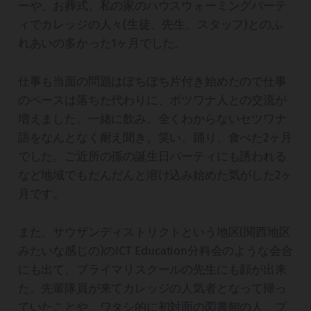
ーや、お葬式、私の家のハウスウォーミングパーテ
ィでカレッジの人々(生徒、先生、スタッフ)とのふ
れあいの多かった1ヶ月でした。
仕事も当面の問題はぼちぼち片付き始めたので仕事
のペースは落ちた代わりに、ボツワナ人との交流が
増えました。一緒に飲み、全くわからないセツワナ
語をなんとなく耐え聞き。笑い、踊り、食べた2ヶ月
でした。ご近所の孫の誕生日パーティにも誘われる
など地域でもだんだんと溶け込み始めた気がした2ヶ
月です。
また、サウザンディストリクトという地区(関西地区
みたいな感じの)のICT Education分科会のような会合
にも出て、プライマリスクールの先生にも顔が出来
た。先輩隊員が来てカレッジの人気者となって帰っ
ていたことや、ワタシ的に初対面の図書館の人、プ