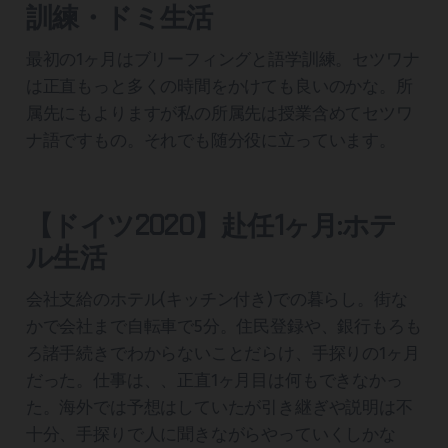
訓練・ドミ生活
最初の1ヶ月はブリーフィングと語学訓練。セツワナ
は正直もっと多くの時間をかけても良いのかな。所
属先にもよりますが私の所属先は授業含めてセツワ
ナ語ですもの。それでも随分役に立っています。
【ドイツ2020】赴任1ヶ月:ホテ
ル生活
会社支給のホテル(キッチン付き)での暮らし。街な
かで会社まで自転車で5分。住民登録や、銀行もろも
ろ諸手続きでわからないことだらけ、手探りの1ヶ月
だった。仕事は、、正直1ヶ月目は何もできなかっ
た。海外では予想はしていたが引き継ぎや説明は不
十分、手探りで人に聞きながらやっていくしかな