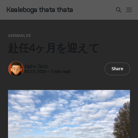
Kealeboga thata thata
GERMANLIFE
赴任4ヶ月を迎えて
Mpho Sato
Share
01 3月 2020
—
5 min read