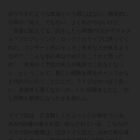
ボツワナのような友達という感じはない、感覚的に
日本の「知人」でもない。よくわからないけど、
「音楽に飢えてる」話をしたら同僚の1人がデスメタ
ル？プログレッシヴ・ロック？のライブに誘ってく
れた。コンサート的にそこそこ有名な人が来るよう
なので、こんな初心者はやめておこうかと思った
が、「本来行く予定の友人が風邪でこれなくなっ
た」ということで、新しい経験を得るチャンスかな
と代わりに行くことにした。ライブはやっぱり良
い。音楽性も悪くなかった。いい経験をしたし、少
し同僚と親密になったかも知らん。
ドイツ語は、正直難しくちょっと心が折れている。
JICAの訓練の凄さを思い知らされている。こちらの
ドイツ語の授業は、ほぼドイツ語だ。せめて初心者