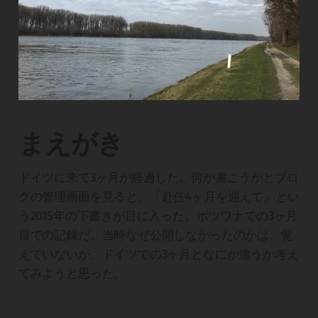
まえがき
ドイツに来て3ヶ月が経過した。何か書こうかとブロ
グの管理画面を見ると、「赴任4ヶ月を迎えて」とい
う2015年の下書きが目に入った。ボツワナでの3ヶ月
目での記録だ。当時なぜ公開しなかったのかは、覚
えていないが、ドイツでの3ヶ月となにか違うか考え
てみようと思った。