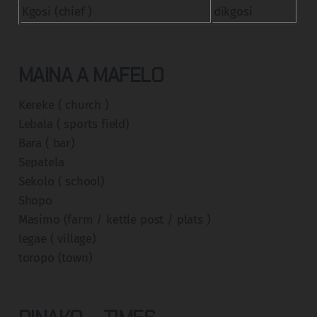
Kgosi (chief )
dikgosi
MAINA A MAFELO
Kereke ( church )
Lebala ( sports field)
Bara ( bar)
Sepatela
Sekolo ( school)
Shopo
Masimo (farm / kettle post / plats )
legae ( village)
toropo (town)