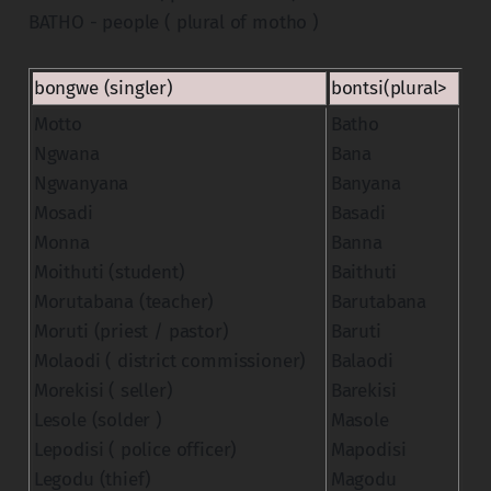
BATHO - people ( plural of motho )
bongwe (singler)
bontsi(plural>
Motto
Batho
Ngwana
Bana
Ngwanyana
Banyana
Mosadi
Basadi
Monna
Banna
Moithuti (student)
Baithuti
Morutabana (teacher)
Barutabana
Moruti (priest / pastor)
Baruti
Molaodi ( district commissioner)
Balaodi
Morekisi ( seller)
Barekisi
Lesole (solder )
Masole
Lepodisi ( police officer)
Mapodisi
Legodu (thief)
Magodu