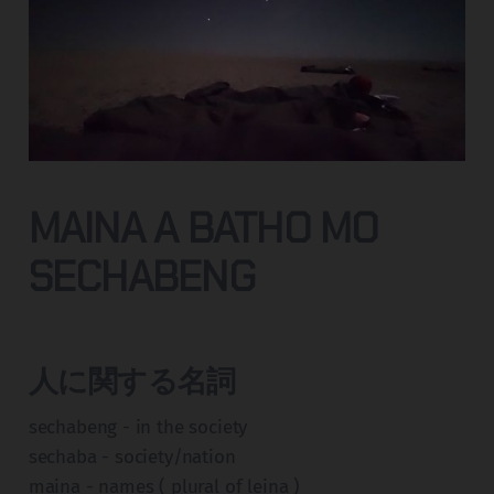
MAINA A BATHO MO
SECHABENG
人に関する名詞
sechabeng - in the society
sechaba - society/nation
maina - names ( plural of leina )