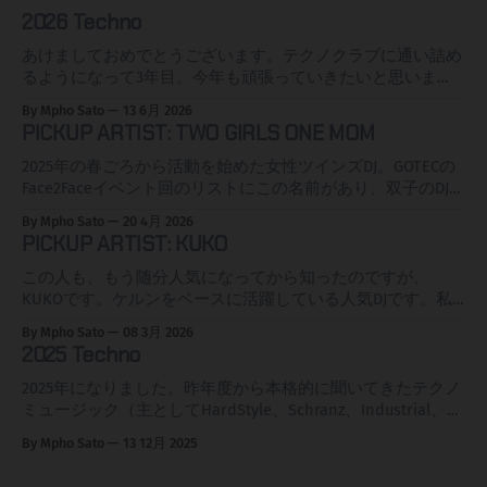
2026 Techno
あけましておめでとうございます。テクノクラブに通い詰め
るようになって3年目。今年も頑張っていきたいと思いま
す。まず、私の近所のクラブGOTEC CLUBですがドイツの電
By Mpho Sato
13 6月 2026
子音楽、クラブカルチャー、ライフスタイルに関する専門誌
PICKUP ARTIST: TWO GIRLS ONE MOM
FAZEmagの2025年度の読者投票でめでたく1位(CLUB
NATIONAL部門)獲得しました。めでたい。 ランキングを見る
2025年の春ごろから活動を始めた女性ツインズDJ。GOTECの
と10位にもう一つカールスルーエの新し目のC2 OSTがランク
Face2Faceイベント回のリストにこの名前があり、双子のDJっ
イン、テクノクラブと言えばベルリンというイメージですが
てアイコニックやなと思ったところが私にとっての始まりで
By Mpho Sato
20 4月 2026
ベルリンのはるか対角線上のKAも見逃せませんぞ！ローカル
す。それで調べるとYoutubeなんかにもPolyamorやLet him
PICKUP ARTIST: KUKO
ニュースサイトでも取り上げられました。 というわけで、
cookなんかの動画があり、キャッキャしてていい感じですな
2026年の聞いたDJインプレッションページを今年も自分のメ
ぁ。 セットの内容はハードトランス、ハードグルーヴな感
この人も、もう随分人気になってから知ったのですが、
モとして記録したいと思います。この3年で自分の好みがか
じで友人に言わせたら"ハッピー系"(余談だが彼はハッピー系
KUKOです。ケルンをベースに活躍している人気DJです。私
なり明確になってきたので傾向としてはシュランツ、ハード
が嫌いで無下にされた)、ほんでなんとなく聞き覚えあると
の大好きなCLOUDYを始めとするAdrenalineチームですな。
By Mpho Sato
08 3月 2026
コア、インダストリアルが上がってきそうな予感。そして、
いうか懐かしい感じもするのは、SoundCloudの紹介みたい
去年からちょいちょい名前を目にしていたのですが機会がな
2025 Techno
今年も新しい私の知らないDJとの出会いを期待しますぞ。
なとこにあるように、ユーロトランスのようなシンセも入っ
く、今年のCLOUDY ANLでF2Fのお相手の一人がKUKOでし
DIE LISTE 2026 Openinng * Noise Not War+++ こないだ聞いた
ているからか、おっさんには懐かしい音になるのかもしれま
た。いやーぁ、イイ！タイプとしてはAzyr君タイプなのです
2025年になりました。昨年度から本格的に聞いてきたテクノ
けど良かったので再度 * J
せん。2025年から活動し始めたまだ若いDJです、荒削りな部
が、なんかわからんけど見た目というかイカツそうなのにシ
ミュージック（主としてHardStyle、Schranz、Industrial、
分もあるかもしれませんが、今どきらしいアイコニックな感
ャイな感じもするのがいいんですね。この人も、めちゃめち
Dark）、このページに聞いてきたアーティストをリストして
By Mpho Sato
13 12月 2025
じと選曲のセンスに未来を感じます。時々、自分の娘を見て
ゃ「演っててウレシー！タノシー！」とういうのが伝わって
きました。本年度も継続して追いかけていこうと思います
る気分になってしまうのがちょっと不思議ですが、実際我が
きて、ええ感じなんですな。 2025年のFazemag読者投票で
が、2025年に聞いたアーティストはこのページに新たに追記