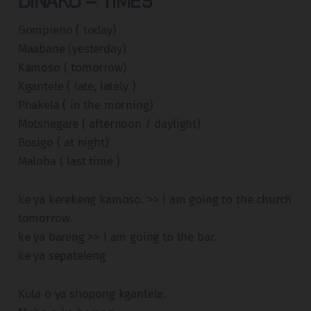
DINAKO – TIMES
Gompieno ( today)
Maabane (yesterday)
Kamoso ( tomorrow)
Kgantele ( late, lately )
Phakela ( in the morning)
Motshegare ( afternoon / daylight)
Bosigo ( at night)
Maloba ( last time )
ke ya kerekeng kamoso. >> I am going to the church
tomorrow.
ke ya bareng >> I am going to the bar.
ke ya sepateleng
Kula o ya shopong kgantele.