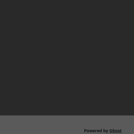
Powered by
Ghost