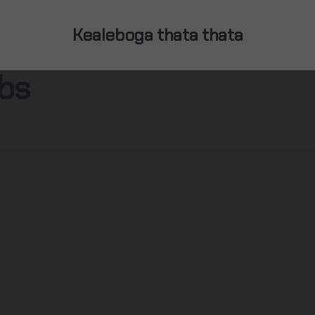
Kealeboga thata thata
rbs