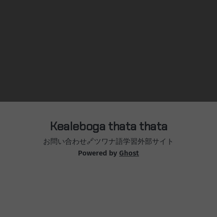
はお店の店内と公共交通機関ではマスクの義務化となった。
取締は、これまでの接触制限と同じく警察が巡回して行う。
罰則は無いようだけど検討中とのこと。 ドイツで思うのは
条例がポンポン決まりあっという間に施行される。条例も罰
則を伴う。接触制限なんかは罰則付き。しかも罰則も最大
25000ユーロ(300万ぐらい！？)あるいは数年の懲役。 罰則な
んて厳しすぎる！ なんて一瞬思うんだけど考えてみたら、
守る人は罰則ありなしに関わらず守るわけだから罰則
Kealeboga thata thata
お問い合わせ
🔗ツワナ語学習外部サイト
Powered by
Ghost