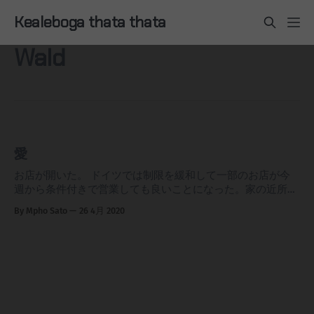
Kealeboga thata thata
Wald
愛
お店が開いた。 ドイツでは制限を緩和して一部のお店が今
週から条件付きで営業しても良いことになった。家の近所の
アイスクリーム屋さんは今日は長蛇の列だった。いい天気だ
By Mpho Sato
26 4月 2020
ったしドイツ人甘いもの大好きだし。みんな待ち焦がれてい
たのも納得。大きなショッピングセンターも営業していてこ
ちらも車が入る入る。先週はイースターホリデーで人が動い
ただろうし、今週はこのお店の営業で人が集まるだろう。来
週、再来週のコロナウイルスの動向が注目される。 マスク
義務化と罰則 お店がオープンして人が集まっちゃったもん
だからかどうかはわからないが、27日より私の住むBW州で