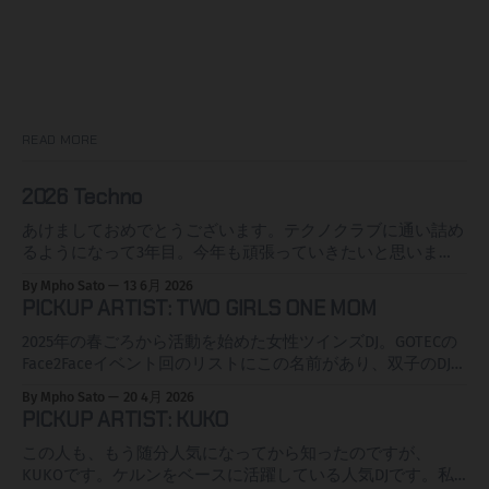
READ MORE
2026 Techno
あけましておめでとうございます。テクノクラブに通い詰め
るようになって3年目。今年も頑張っていきたいと思いま
す。まず、私の近所のクラブGOTEC CLUBですがドイツの電
By Mpho Sato
13 6月 2026
子音楽、クラブカルチャー、ライフスタイルに関する専門誌
PICKUP ARTIST: TWO GIRLS ONE MOM
FAZEmagの2025年度の読者投票でめでたく1位(CLUB
NATIONAL部門)獲得しました。めでたい。 ランキングを見る
2025年の春ごろから活動を始めた女性ツインズDJ。GOTECの
と10位にもう一つカールスルーエの新し目のC2 OSTがランク
Face2Faceイベント回のリストにこの名前があり、双子のDJっ
イン、テクノクラブと言えばベルリンというイメージですが
てアイコニックやなと思ったところが私にとっての始まりで
By Mpho Sato
20 4月 2026
ベルリンのはるか対角線上のKAも見逃せませんぞ！ローカル
す。それで調べるとYoutubeなんかにもPolyamorやLet him
PICKUP ARTIST: KUKO
ニュースサイトでも取り上げられました。 というわけで、
cookなんかの動画があり、キャッキャしてていい感じですな
2026年の聞いたDJインプレッションページを今年も自分のメ
ぁ。 セットの内容はハードトランス、ハードグルーヴな感
この人も、もう随分人気になってから知ったのですが、
モとして記録したいと思います。この3年で自分の好みがか
じで友人に言わせたら"ハッピー系"(余談だが彼はハッピー系
KUKOです。ケルンをベースに活躍している人気DJです。私