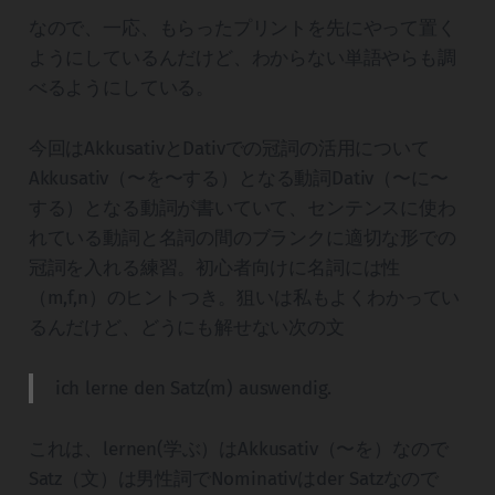
なので、一応、もらったプリントを先にやって置く
ようにしているんだけど、わからない単語やらも調
べるようにしている。
今回はAkkusativとDativでの冠詞の活用について
Akkusativ（〜を〜する）となる動詞Dativ（〜に〜
する）となる動詞が書いていて、センテンスに使わ
れている動詞と名詞の間のブランクに適切な形での
冠詞を入れる練習。初心者向けに名詞には性
（m,f,n）のヒントつき。狙いは私もよくわかってい
るんだけど、どうにも解せない次の文
ich lerne den Satz(m) auswendig.
これは、lernen(学ぶ）はAkkusativ（〜を）なので
Satz（文）は男性詞でNominativはder Satzなので