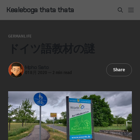
Kealeboga thata thata
GERMANLIFE
ドイツ語教材の謎
Mpho Sato
Share
01 8月 2020
—
2 min read