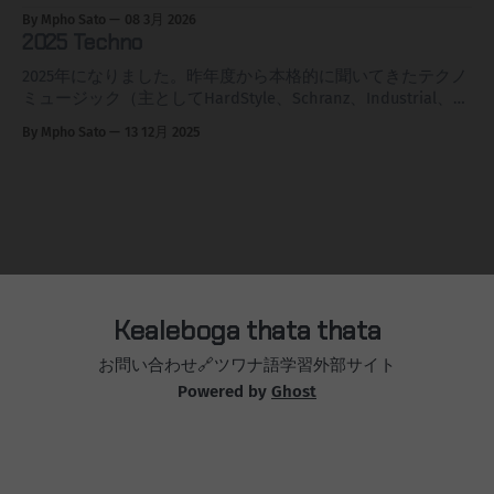
なり明確になってきたので傾向としてはシュランツ、ハード
が嫌いで無下にされた)、ほんでなんとなく聞き覚えあると
の大好きなCLOUDYを始めとするAdrenalineチームですな。
By Mpho Sato
08 3月 2026
コア、インダストリアルが上がってきそうな予感。そして、
いうか懐かしい感じもするのは、SoundCloudの紹介みたい
去年からちょいちょい名前を目にしていたのですが機会がな
2025 Techno
今年も新しい私の知らないDJとの出会いを期待しますぞ。
なとこにあるように、ユーロトランスのようなシンセも入っ
く、今年のCLOUDY ANLでF2Fのお相手の一人がKUKOでし
DIE LISTE 2026 Openinng * Noise Not War+++ こないだ聞いた
ているからか、おっさんには懐かしい音になるのかもしれま
た。いやーぁ、イイ！タイプとしてはAzyr君タイプなのです
2025年になりました。昨年度から本格的に聞いてきたテクノ
けど良かったので再度 * J
せん。2025年から活動し始めたまだ若いDJです、荒削りな部
が、なんかわからんけど見た目というかイカツそうなのにシ
ミュージック（主としてHardStyle、Schranz、Industrial、
分もあるかもしれませんが、今どきらしいアイコニックな感
ャイな感じもするのがいいんですね。この人も、めちゃめち
Dark）、このページに聞いてきたアーティストをリストして
By Mpho Sato
13 12月 2025
じと選曲のセンスに未来を感じます。時々、自分の娘を見て
ゃ「演っててウレシー！タノシー！」とういうのが伝わって
きました。本年度も継続して追いかけていこうと思います
る気分になってしまうのがちょっと不思議ですが、実際我が
きて、ええ感じなんですな。 2025年のFazemag読者投票で
が、2025年に聞いたアーティストはこのページに新たに追記
長女と同じぐらいの年齢でしょうなぁ。※後に聞いたらさす
Breakthrougアーティストに選ばれました。 2026年の8月に
していきます。 2024年のリストに掲載済みのアーティスト
がに長女より年上でした。そろそろアーティストの両親より
KarlsruheでもAll DAY LONGやるんですが、ちょっと行けなさ
で2025年に改めて聞いたものであっても、改めてこのページ
ワシのほうが年
そうです。
に追記してその時のハマり度を（＋）で改めて表す予定で
す。複数回聞いたものはそれぞれの回ごとの評価にしよか
な。去年1年聞いて好みが変わったり、アーティストのスタ
イルが変化していたりするかもしれませんしね。それでは本
年度もよろしくお願いします。あくまで、その時の「瞬間お
Kealeboga thata thata
気に入り風速」です、会場や人々の雰囲気もコミコミです。
Die Liste 2025 * Fjusha * + * ++ Teletec Showcase * Shlømo ++ *
お問い合わせ
🔗ツワナ語学習外部サイト
AZYR++++ * アジールくん。去年から名前はちょいちょい見か
Powered by
Ghost
けたけどやっと聞けた。かなりよ