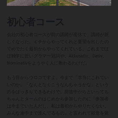
初心者コース
会社の初心者コースが前の講師が産休で、講師が新
しくなった。イチからやってくれと要望を出したの
でめでたく最初からやってくれている。これまでほ
ぼ独学に近いグラマー冠詞や、Akkusativ、Dativ、
Nominativをようやく人に教わるわけだ。
もう目からウロコですよ。今まで「本当にこれでい
いのか」「なんとなくこうなんちゃうかな」という
のをはっきりできるわけで。前途中からといっても
ちゃんとタームのはじめから参加したのに「参加者
は今までいた人だし、私は最初からやりたくない、
みんな途中まで進んでるもの」と言われて殺意を覚